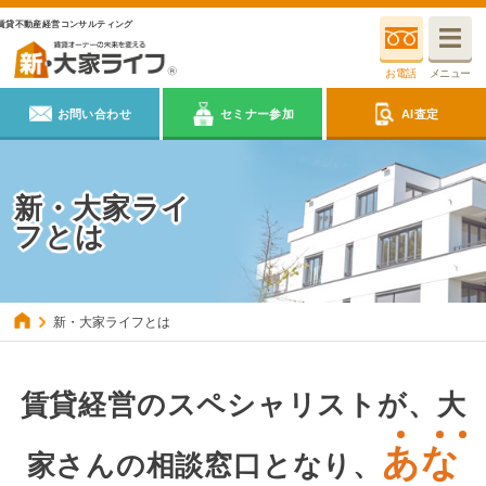
賃貸不動産経営コンサルティング
お電話
メニュー
お問い合わせ
セミナー参加
AI査定
新・大家ライ
フとは
新・大家ライフとは
賃貸経営のスペシャリストが、大
あ
な
家さんの相談窓口となり、