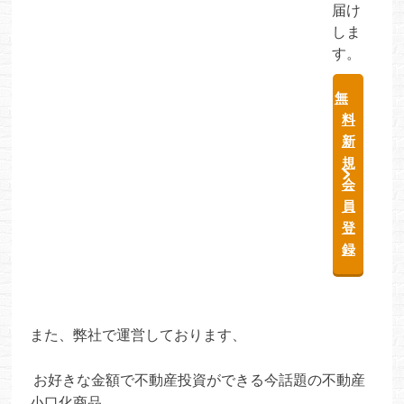
届け
しま
す。
無
料
新
規
会
員
登
録
また、弊社で運営しております、
お好きな金額で不動産投資ができる今話題の不動産
小口化商品