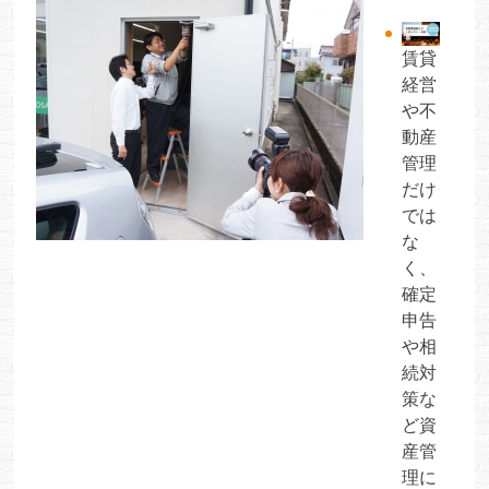
賃貸
経営
や不
動産
管理
だけ
では
な
く、
確定
申告
や相
続対
策な
ど資
産管
理に