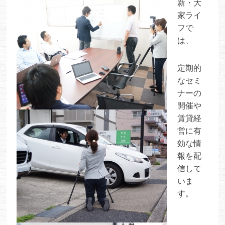
新・大
家ライ
フで
は、
定期的
なセミ
ナーの
開催や
賃貸経
営に有
効な情
報を配
信して
いま
す。