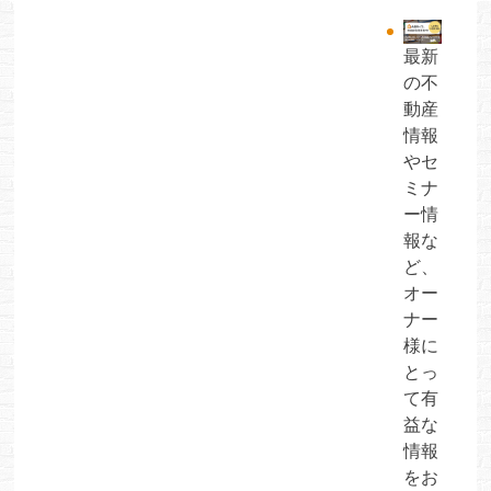
最新
の不
動産
情報
やセ
ミナ
ー情
報な
ど、
オー
ナー
様に
とっ
て有
益な
情報
をお