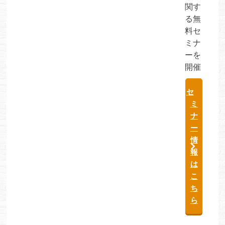
関す
る無
料セ
ミナ
ーを
開催
セ
ミ
ナ
ー
情
報
は
こ
ち
ら