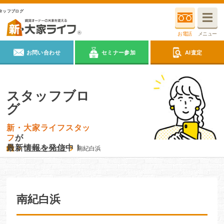
タッフブログ
お電話
メニュー
お問い合わせ
セミナー参加
AI査定
スタッフブロ
グ
新・大家ライフスタッ
フ
が
最新情報を発信中！
スタッフブログ
南紀白浜
南紀白浜