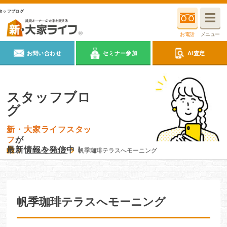
タッフブログ
お電話
メニュー
お問い合わせ
セミナー参加
AI査定
スタッフブロ
グ
新・大家ライフスタッ
フ
が
最新情報を発信中！
スタッフブログ
帆季珈琲テラスへモーニング
帆季珈琲テラスへモーニング