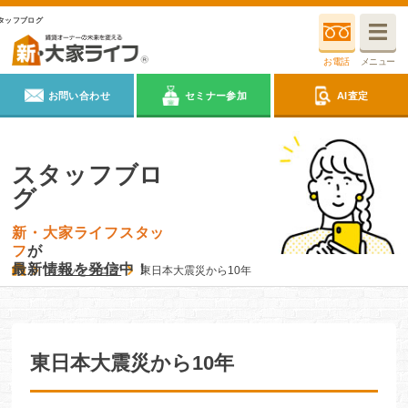
タッフブログ
お電話
メニュー
お問い合わせ
セミナー参加
AI査定
スタッフブロ
グ
新・大家ライフスタッ
フ
が
最新情報を発信中！
スタッフブログ
東日本大震災から10年
東日本大震災から10年