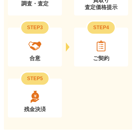
買取り
調査・査定
査定価格提示
STEP3
STEP4
合意
ご契約
STEP5
残金決済