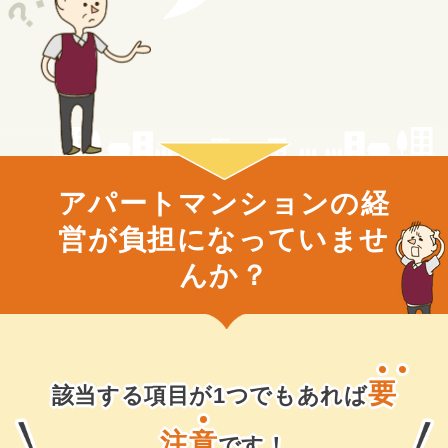
アパートマンションの経
営が負担になっていませ
んか？
要
該当する項目が1つでもあれば
注
意
です！