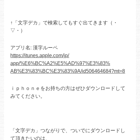
↑「文字デカ」で検索してもすぐ出てきます（・
▽・）
アプリ名: 漢字ルーペ
https://itunes.apple.com/jp/
app/%E6%BC%A2%E5%AD%97%E3%83%
AB%E3%83%BC%E3%83%9A/
id506464684?mt=8
ｉｐｈｏｎｅをお持ちの方はぜひダウンロードして
みてください。
「文字デカ」つながりで、ついでにダウンロードし
て頂きたいのは、