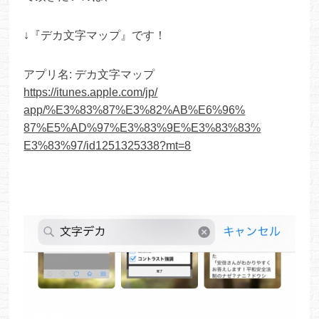
↓『デカ文字マップ』です！
アプリ名: デカ文字マップ
https://itunes.apple.com/jp/
app/%E3%83%87%E3%82%AB%E6%96%
87%E5%AD%97%E3%83%9E%E3%83%83%
E3%83%97/id1251325338?mt=8