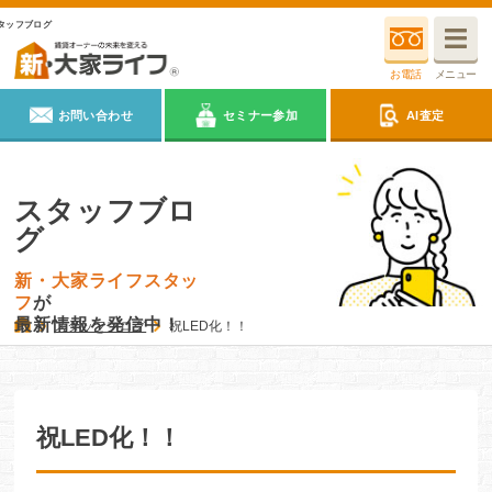
タッフブログ
お電話
メニュー
お問い合わせ
セミナー参加
AI査定
スタッフブロ
グ
新・大家ライフスタッ
フ
が
最新情報を発信中！
スタッフブログ
祝LED化！！
祝LED化！！